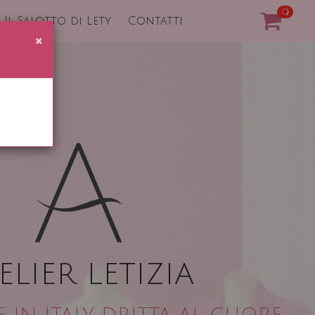
Il Salotto di Lety
Contatti
×
ELIER LETIZIA