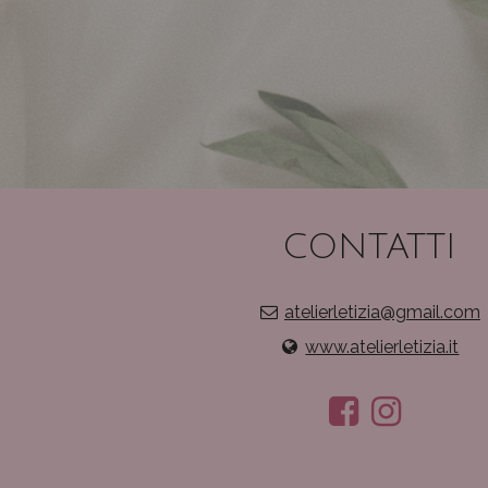
CONTATTI
atelierletizia@gmail.com
www.atelierletizia.it