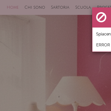
Home
Chi sono
Sartoria
Scuola
Proget
E
Spiacent
ERROR C