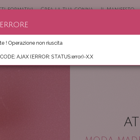
ti formativi
Crea la tua gonna
Il Manifesto
RRORE
e ! Operazione non riuscita
ODE: AJAX (ERROR: STATUS:error)-X.X
AT