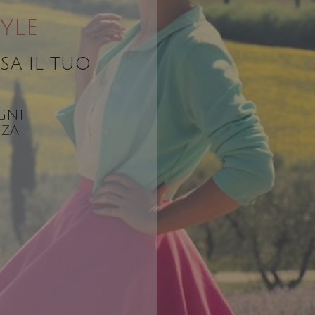
YLE
SA IL TUO
GNI
NZA